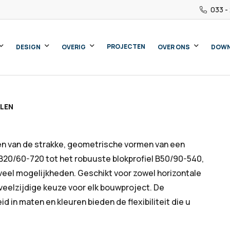
033 -
PROJECTEN
DESIGN
OVERIG
OVER ONS
DOW
LEN
ken van de strakke, geometrische vormen van een
l B20/60-720 tot het robuuste blokprofiel B50/90-540,
g veel mogelijkheden. Geschikt voor zowel horizontale
veelzijdige keuze voor elk bouwproject. De
d in maten en kleuren bieden de flexibiliteit die u