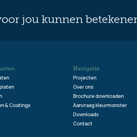
oor jou kunnen betekene
ucten
Navigatie
aten
Projecten
platen
Over ons
n
Brochure downloaden
en & Coatings
Aanvraag kleurmonster
Downloads
Contact