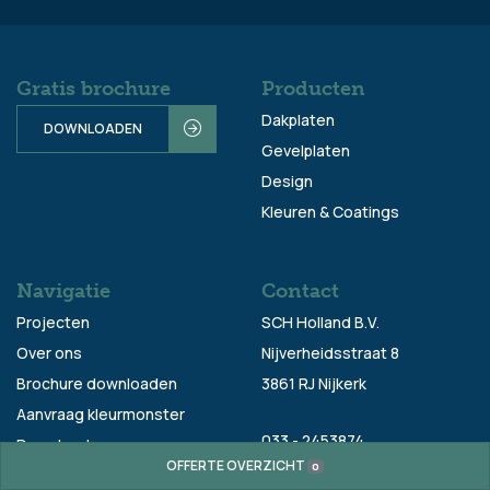
Gratis brochure
Producten
Dakplaten
DOWNLOADEN
Gevelplaten
Design
Kleuren & Coatings
Navigatie
Contact
Projecten
SCH Holland B.V.
Over ons
Nijverheidsstraat 8
Brochure downloaden
3861 RJ Nijkerk
Aanvraag kleurmonster
033 - 2453874
Downloads
OFFERTE OVERZICHT
0
Verkoop-
Contact