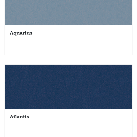
Waar bent u naar
op zoek?
Aquarius
ZOEKEN
Atlantis