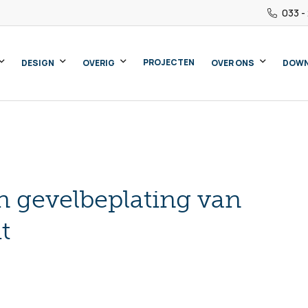
033 -
PROJECTEN
DESIGN
OVERIG
OVER ONS
DOW
n gevelbeplating van
t