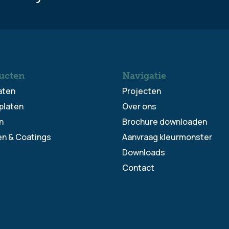
ucten
Navigatie
aten
Projecten
platen
Over ons
n
Brochure downloaden
en & Coatings
Aanvraag kleurmonster
Downloads
Contact