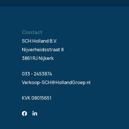
Contact
SCH Holland B.V.
Nijverheidsstraat 8
3861 RJ Nijkerk
033 - 2453874
Verkoop-SCH@HollandGroep.nl
KVK 08015651