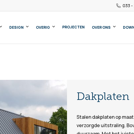
033 -
PROJECTEN
DESIGN
OVERIG
OVER ONS
DOW
ar bent u naar op zo
Dakplaten
Stalen dakplaten op maa
verzorgde uitstraling. Bo
duurzaam. Met het juist