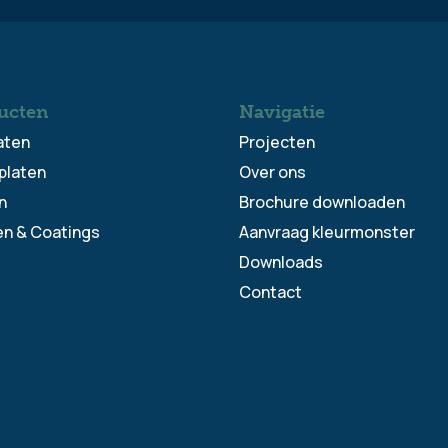
ucten
Navigatie
aten
Projecten
platen
Over ons
n
Brochure downloaden
en & Coatings
Aanvraag kleurmonster
Downloads
Contact