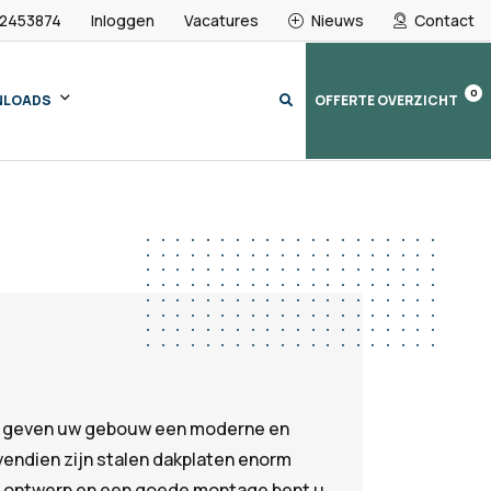
 2453874
Inloggen
Vacatures
Nieuws
Contact
0
NLOADS
OFFERTE OVERZICHT
ek?
t geven uw gebouw een moderne en
vendien zijn stalen dakplaten enorm
e ontwerp en een goede montage bent u