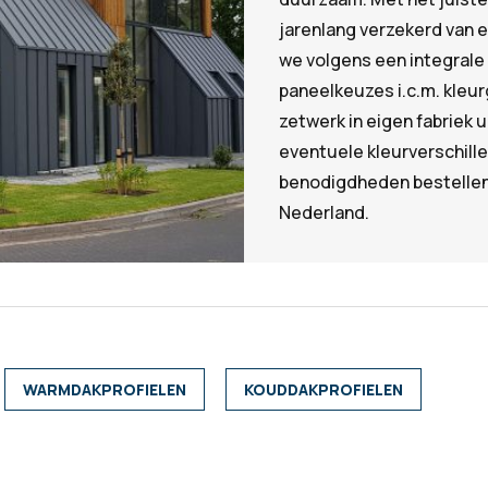
ZOEKEN
jarenlang verzekerd van 
we volgens een integrale 
paneelkeuzes i.c.m. kleu
zetwerk in eigen fabriek 
eventuele kleurverschille
benodigdheden bestellen 
Nederland.
WARMDAKPROFIELEN
KOUDDAKPROFIELEN