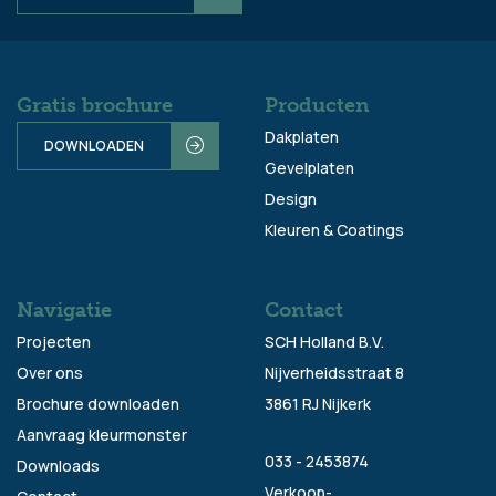
Gratis brochure
Producten
Dakplaten
DOWNLOADEN
Gevelplaten
Design
Kleuren & Coatings
Navigatie
Contact
Projecten
SCH Holland B.V.
Over ons
Nijverheidsstraat 8
Brochure downloaden
3861 RJ Nijkerk
Aanvraag kleurmonster
033 - 2453874
Downloads
Verkoop-