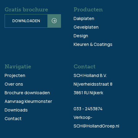
Gratis brochure
Producten
Dakplaten
DOWNLOADEN
Gevelplaten
Design
Kleuren & Coatings
Navigatie
Contact
Projecten
SCH Holland B.V.
Over ons
Nijverheidsstraat 8
Brochure downloaden
3861 RJ Nijkerk
Aanvraag kleurmonster
033 - 2453874
Downloads
Verkoop-
Contact
SCH@HollandGroep.nl