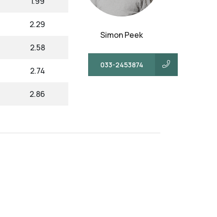
1.99
2.29
Simon Peek
2.58
033-2453874
2.74
2.86