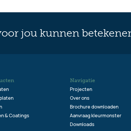
oor jou kunnen betekene
ucten
Navigatie
aten
Projecten
platen
Over ons
n
Brochure downloaden
en & Coatings
Aanvraag kleurmonster
Downloads