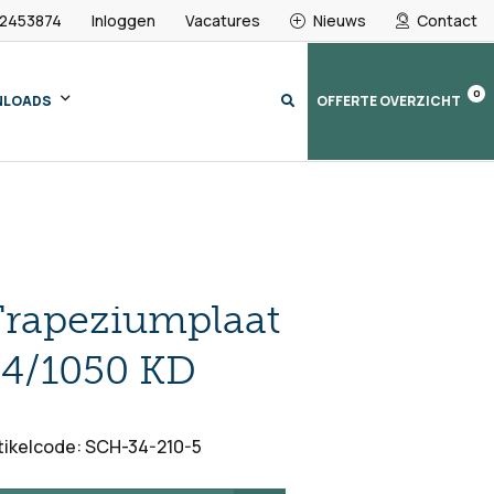
 2453874
Inloggen
Vacatures
Nieuws
Contact
0
NLOADS
OFFERTE OVERZICHT
Trapeziumplaat
34/1050 KD
tikelcode: SCH-34-210-5