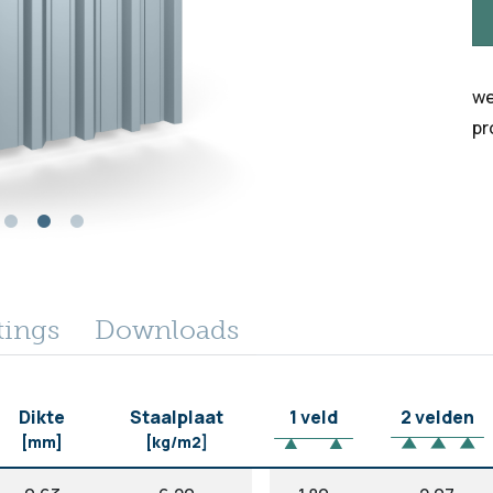
we
pr
tings
Downloads
Dikte
Staalplaat
1 veld
2 velden
[mm]
[kg/m2]