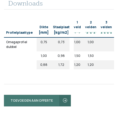
Downloads
1
2
3
Dikte
Staalplaat
veld
velden
velden
[mm]
[kg/m2]
Profielplaattype
Omegaprofiel
0,75
0,73
1,00
1,00
dubbel
1,00
0,98
1,50
1,50
0,88
1,72
1,20
1,20
TOEVOEGEN AAN OFFERTE