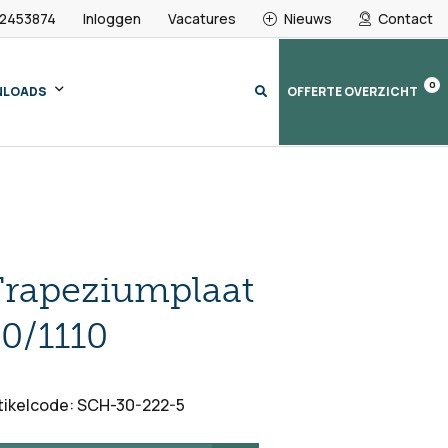
 2453874
Inloggen
Vacatures
Nieuws
Contact
0
NLOADS
OFFERTE OVERZICHT
Trapeziumplaat
0/1110
tikelcode: SCH-30-222-5