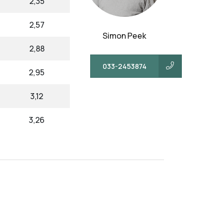
2,35
2,57
Simon Peek
2,88
033-2453874
2,95
3,12
3,26