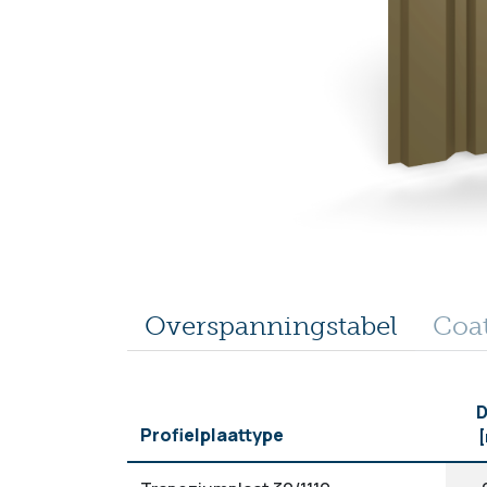
Overspanningstabel
Coa
D
Profielplaattype