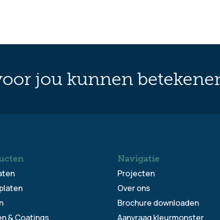
oor jou kunnen betekene
ucten
Navigatie
aten
Projecten
platen
Over ons
n
Brochure downloaden
en & Coatings
Aanvraag kleurmonster