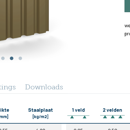
we
pr
tings
Downloads
ikte
Staalplaat
1 veld
2 velden
[mm]
[kg/m2]