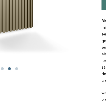
Bl
mi
ee
ge
en
ei
le
st
de
cr
we
pr