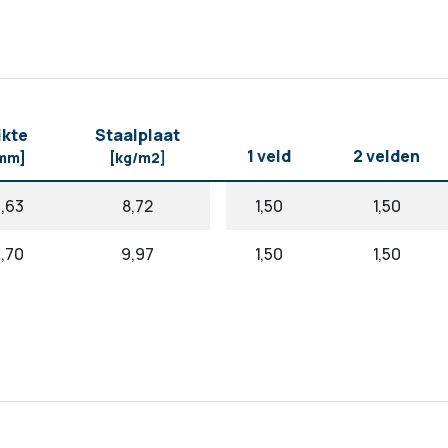
ikte
Staalplaat
1 veld
2 velden
mm]
[kg/m2]
,63
8,72
1,50
1,50
,70
9,97
1,50
1,50