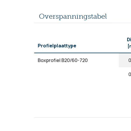
Overspanningstabel
D
Profielplaattype
[
Boxprofiel B20/60-720
0
0