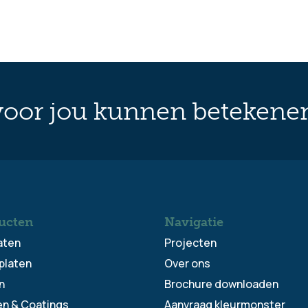
oor jou kunnen betekene
ucten
Navigatie
aten
Projecten
platen
Over ons
n
Brochure downloaden
en & Coatings
Aanvraag kleurmonster