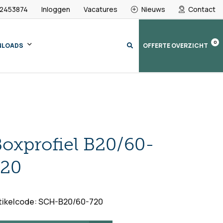
 2453874
Inloggen
Vacatures
Nieuws
Contact
0
NLOADS
OFFERTE OVERZICHT
oxprofiel B20/60-
720
tikelcode: SCH-B20/60-720