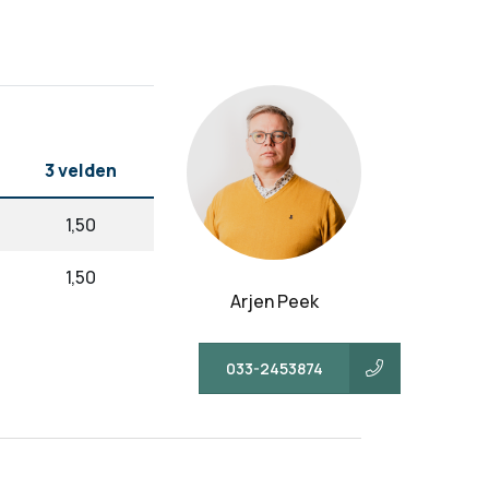
3 velden
1,50
1,50
Arjen Peek
033-2453874