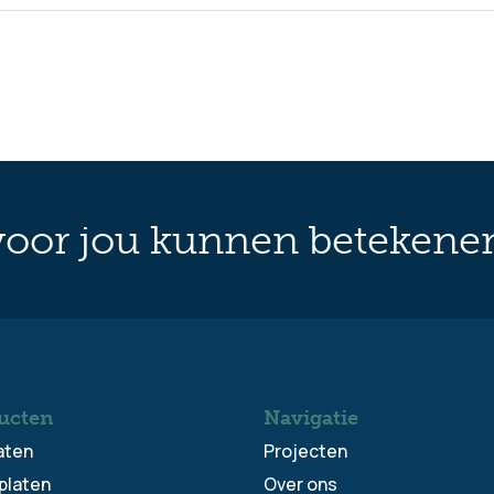
oor jou kunnen betekene
ucten
Navigatie
aten
Projecten
platen
Over ons