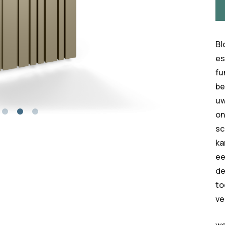
Bl
es
fu
be
uw
on
sc
ka
ee
de
to
ve