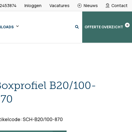
 2453874
Inloggen
Vacatures
Nieuws
Contact
0
NLOADS
OFFERTE OVERZICHT
oxprofiel B20/100-
870
tikelcode: SCH-B20/100-870