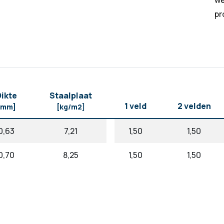
we
pr
ikte
Staalplaat
1 veld
2 velden
[mm]
[kg/m2]
0,63
7,21
1,50
1,50
0,70
8,25
1,50
1,50