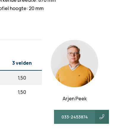
rkende breedte: 870 mm
ofiel hoogte: 20 mm
3 velden
1,50
1,50
Arjen Peek
033-2453874