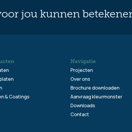
oor jou kunnen betekene
ucten
Navigatie
aten
Projecten
platen
Over ons
n
Brochure downloaden
en & Coatings
Aanvraag kleurmonster
Downloads
Contact