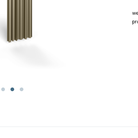
we
pr