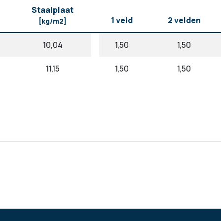
Staalplaat
1 veld
2 velden
[kg/m2]
10,04
1,50
1,50
11,15
1,50
1,50