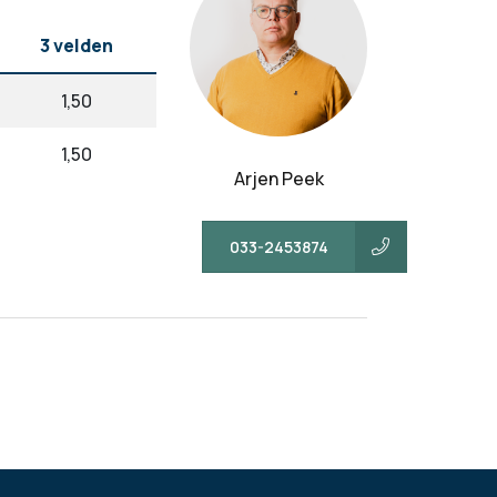
3 velden
1,50
1,50
Arjen Peek
033-2453874