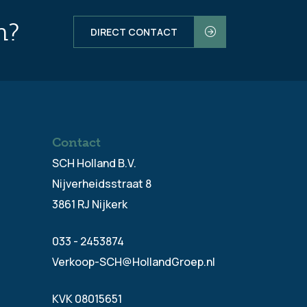
n?
DIRECT CONTACT
Contact
SCH Holland B.V.
Nijverheidsstraat 8
3861 RJ Nijkerk
033 - 2453874
Verkoop-SCH@HollandGroep.nl
KVK 08015651